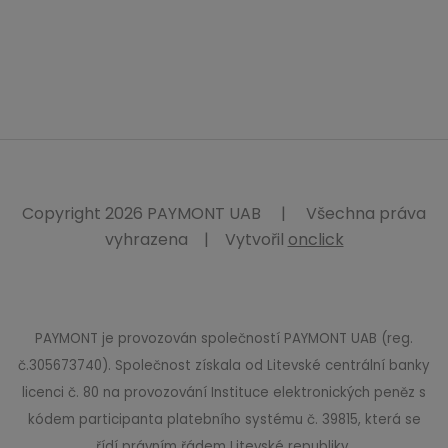
Copyright 2026 PAYMONT UAB
|
Všechna práva
vyhrazena
|
Vytvořil
onclick
PAYMONT je provozován společností PAYMONT UAB (reg.
č.305673740). Společnost získala od Litevské centrální banky
licenci č. 80 na provozování Instituce elektronických peněz s
kódem participanta platebního systému č. 39815, která se
řídí právním řádem Litevské republiky.