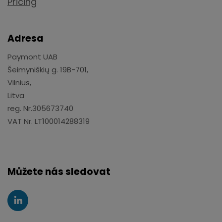
Pricing
Adresa
Paymont UAB
Šeimyniškių g. 19B-701,
Vilnius,
Litva
reg. Nr.305673740
VAT Nr. LT100014288319
Můžete nás sledovat