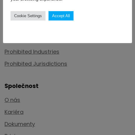
Mapa stránek
Produkty
Cookie Settings
Accept All
Kontakt
Privacy notice
Prohibited Industries
Prohibited Jurisdictions
Společnost
O nás
Kariéra
Dokumenty